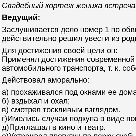
Свадебный кортеж жениха встреч
Ведущий:
Заслушивается дело номер 1 по обви
действительно решил увести из родн
Для достижения своей цели он:
Применял достижения современной т
автомобильного транспорта, т. к. со
Действовал аморально:
а) прохаживался под окнами ее дома
б) вздыхал и охал;
в) смотрел тоскливым взглядом.
г)Имелись случаи подкупа в виде пок
д)Приглашал в кино и театр.
е)Устраивал прогулки по парку якоб