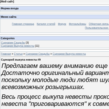
[
Мой сайт
]
Форма входа
Меню сайта
Главная страница
Каталог статей
Форум
Фотоальбомы
Обратная связь
Пользовательское с
Categories
Сценарии Свадьбы
[3]
Сценарии Выкупа невесты
[11]
Главная
»
Статьи
»
Сценарии Свадьбы
»
Сценарии Выкупа невесты
Сценарий выкупа невесты #9
Предлагаем вашему вниманию еще 
Достаточно оригинальный вариант
поскольку молодые люди любят шу
всевозможных розыгрышах.
Весь процесс выкупа невесты прох
невеста "приговариваются" к совм