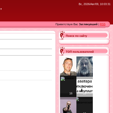
Вс, 2026/Авг/09, 10:03:31
"
Приветствую Вас
Заглянувший
|
RSS
Поиск по сайту
ТОП пользователей
130
19
16
15