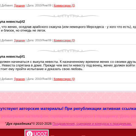
|
Добавил:
Грешник
|
Дата:
2010/Янв/09
|
Комментарии (0)
упа невесты)#2
 что жених, оседлав арабского скакуна (или немецкого Мерседеса - у кого что есть), 
и близок, но отнюдь не легок.
|
Добавил:
Грешник
|
Дата:
2010/Янв/09
|
Комментарии (0)
упа невесты)#1
олжен начинаться с выкупа невесты. К назначенному времени жених со своими друзь
. Невеста спрятана в доме. Прежде чем вести невесту под венец, жених должен войти
стоит ему пройти испытание и доказать свою любовь.
|
Добавил:
Грешник
|
Дата:
2010/Янв/09
|
Комментарии (0)
сутствуют авторские материалы! При републикации активная ссылка
 розыгрыши на телефон, сценарии и конкурсы к празднику, День ро
"
Дух праздника
"© 2010-2026
Поздравления, сценарии и конкурсы к праздникам.