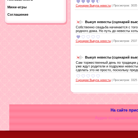
Сценарии Выкупа невесты
|
Просмотров:
3035
Мини-игры
Соглашение
Выкуп невесты (сценарий вык
Собственно свадьба начинается с того,
родного дома. Но путь до невесты хоть 
Сценарии Выкупа невесты
|
Просмотров:
2537
Выкуп невесты (сценарий вык
Сам торжественный день по традиции д
уже ждут родители и подружки невесты
сделать это не просто, поскольку пред
Сценарии Выкупа невесты
|
Просмотров:
3325
На сайте при
Аудио поздравления,