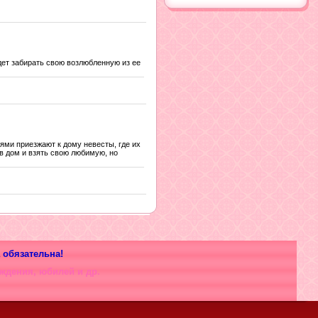
едет забирать свою возлюбленную из ее
ями приезжают к дому невесты, где их
 в дом и взять свою любимую, но
 обязательна!
ждения, юбилей и др.