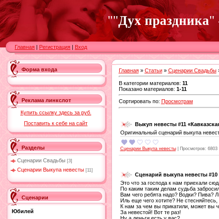
""
Дух праздника
"
Главная
|
Регистрация
|
Вход
Форма входа
Главная
»
Статьи
»
Сценарии Свадьбы
В категории материалов
:
11
Показано материалов
:
1-11
Реклама линкслот
Сортировать по
:
Просмотрам
Купить ссылку здесь за
руб.
Поставить к себе на сайт
Выкуп невесты #11 «Кавказска
Оригинальный сценарий выкупа невес
Разделы
Сценарии Выкупа невесты
|
Просмотров:
6803
Сценарии Свадьбы
[3]
Сценарии Выкупа невесты
[11]
Сценарий выкупа невесты #10
Это что за господа к нам приехали сюд
По каким таким делам судьба забросил
Вам чего ребята надо? Водки? Пива? 
Сценарии
Иль еще чего хотите? Не стесняйтесь,
К нам за чем вы прикатили, может вы 
Юбилей
За невестой! Вот те раз!
Ну а деньги есть у вас?