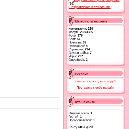
Поздравления с днем рождения
(16)
[
Поздравления и пожелания.
]
Материалы на сайте
Коментарии:
250
Форум:
293/3385
Фото:
376
Блог:
57
Новости:
65
Downloads:
8
Сценарии:
234
Друзья сайта:
7
Игры:
297
Guestbook:
2
Реклама
Купить ссылку здесь за
руб.
Поставить к себе на сайт
Кто на сайте
Онлайн всего:
1
Гостей:
1
Пользователей:
0
Сайту
6057
дней