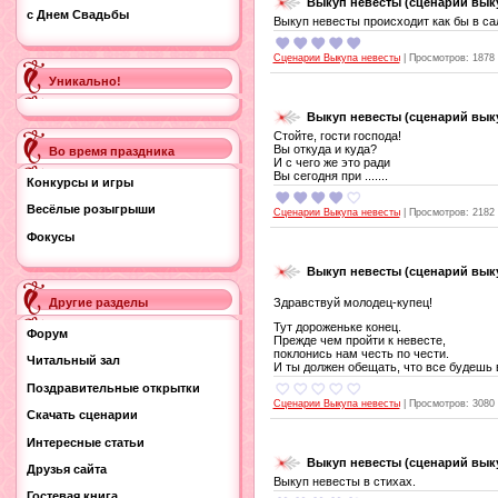
Выкуп невесты (сценарий вык
с Днем Свадьбы
Выкуп невесты происходит как бы в са
Сценарии Выкупа невесты
|
Просмотров:
1878
Уникально!
Выкуп невесты (сценарий вык
Стойте, гости господа!
Вы откуда и куда?
Во время праздника
И с чего же это ради
Вы сегодня при .......
Конкурсы и игры
Весёлые розыгрыши
Сценарии Выкупа невесты
|
Просмотров:
2182
Фокусы
Выкуп невесты (сценарий вык
Здравствуй молодец-купец!
Другие разделы
Тут дороженьке конец.
Форум
Прежде чем пройти к невесте,
поклонись нам честь по чести.
Читальный зал
И ты должен обещать, что все будешь в
Поздравительные открытки
Сценарии Выкупа невесты
|
Просмотров:
3080
Скачать сценарии
Интересные статьи
Выкуп невесты (сценарий вык
Друзья сайта
Выкуп невесты в стихах.
Гостевая книга