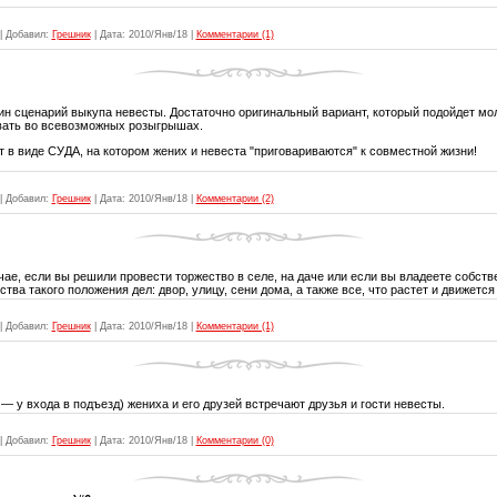
|
Добавил:
Грешник
|
Дата:
2010/Янв/18
|
Комментарии (1)
 сценарий выкупа невесты. Достаточно оригинальный вариант, который подойдет мо
вать во всевозможных розыгрышах.
 в виде СУДА, на котором жених и невеста "приговариваются" к совместной жизни!
|
Добавил:
Грешник
|
Дата:
2010/Янв/18
|
Комментарии (2)
чае, если вы решили провести торжество в селе, на даче или если вы владеете собст
тва такого положения дел: двор, улицу, сени дома, а также все, что растет и движется 
|
Добавил:
Грешник
|
Дата:
2010/Янв/18
|
Комментарии (1)
— у входа в подъезд) жениха и его друзей встречают друзья и гости невесты.
|
Добавил:
Грешник
|
Дата:
2010/Янв/18
|
Комментарии (0)