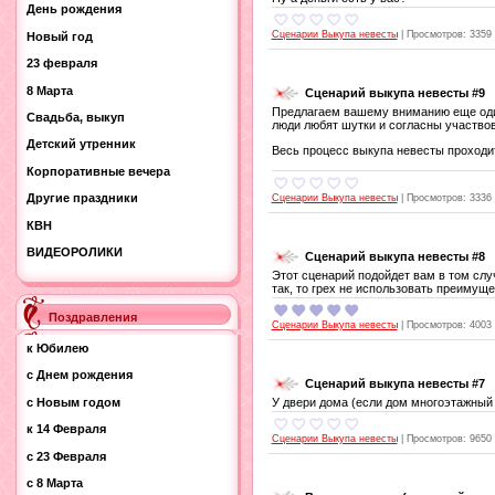
День рождения
Сценарии Выкупа невесты
|
Просмотров:
3359
Новый год
23 февраля
8 Марта
Сценарий выкупа невесты #9
Предлагаем вашему вниманию еще один
Свадьба, выкуп
люди любят шутки и согласны участво
Детский утренник
Весь процесс выкупа невесты проходит
Корпоративные вечера
Другие праздники
Сценарии Выкупа невесты
|
Просмотров:
3336
КВН
ВИДЕОРОЛИКИ
Сценарий выкупа невесты #8
Этот сценарий подойдет вам в том слу
так, то грех не использовать преимущес
Поздравления
Сценарии Выкупа невесты
|
Просмотров:
4003
к Юбилею
с Днем рождения
Сценарий выкупа невесты #7
с Новым годом
У двери дома (если дом многоэтажный 
к 14 Февраля
Сценарии Выкупа невесты
|
Просмотров:
9650
с 23 Февраля
с 8 Марта