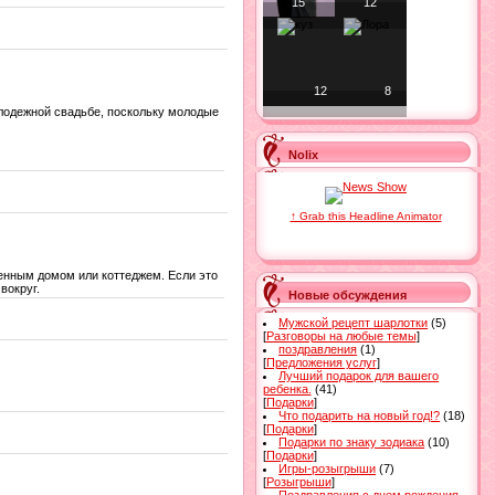
15
12
12
8
лодежной свадьбе, поскольку молодые
Nolix
↑ Grab this Headline Animator
венным домом или коттеджем. Если это
вокруг.
Новые обсуждения
Мужской рецепт шарлотки
(5)
[
Разговоры на любые темы
]
поздравления
(1)
[
Предложения услуг
]
Лучший подарок для вашего
ребенка.
(41)
[
Подарки
]
Что подарить на новый год!?
(18)
[
Подарки
]
Подарки по знаку зодиака
(10)
[
Подарки
]
Игры-розыгрыши
(7)
[
Розыгрыши
]