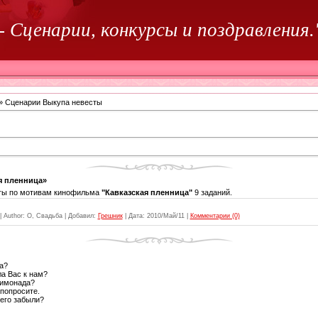
-
Сценарии, конкурсы и поздравления.
» Сценарии Выкупа невесты
я пленница»
ты по мотивам кинофильма
"Кавказская пленница"
9 заданий.
|
Author:
О, Свадьба
|
Добавил:
Грешник
|
Дата:
2010/Май/11
|
Комментарии (0)
а?
а Вас к нам?
Лимонада?
 попросите.
чего забыли?