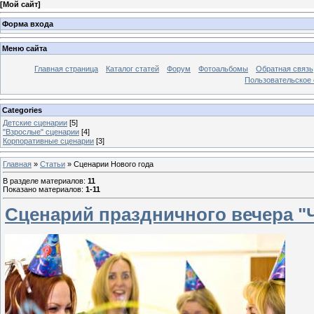
[
Мой сайт
]
Форма входа
Меню сайта
Главная страница
Каталог статей
Форум
Фотоальбомы
Обратная связь
Пользовательское с
Categories
Детские сценарии
[5]
"Взрослые" сценарии
[4]
Корпоративные сценарии
[3]
Главная
»
Статьи
» Сценарии Нового года
В разделе материалов
:
11
Показано материалов
:
1-11
Сценарий праздничного вечера "Ч