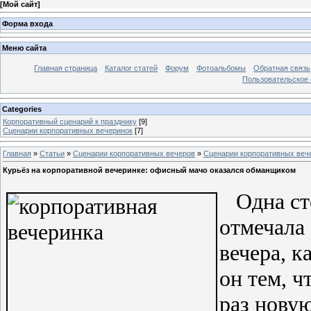
[
Мой сайт
]
Форма входа
Меню сайта
Главная страница
Каталог статей
Форум
Фотоальбомы
Обратная связь
Пользовательское с
Categories
Корпоративный сценарий к празднику
[9]
Сценарии корпоративных вечеринок
[7]
Главная
»
Статьи
»
Сценарии корпоративных вечеров
»
Сценарии корпоративных веч
Курьёз на корпоративной вечеринке: офисный мачо оказался обманщиком
Одна сто
отмечала
вечера, к
он тем, ч
раз нову