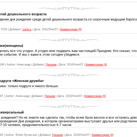
етей дошкольного возраста
дения дня рождения среди детей дошкольного возраста со сказочным ведущим Карлсо
5726
|
Добавил:
zolotce
|
Дата:
2011/Янв/07
|
Комментарии (0)
шки(женщины)
делать все что угодно. А угодно мне подарить вам настоящий Праздник. Кто сказал, чт
ое событие. И мы с вами в этом сегодня убедимся.
249
|
Author:
Александр
|
Добавил:
Грешник
|
Дата:
2010/Ноя/07
|
Комментарии (4)
одруги «Женская дружба»
ка- только подруги и никого больше.
97
|
Author:
Александр
|
Добавил:
Грешник
|
Дата:
2010/Ноя/07
|
Комментарии (0)
универсальный
ь рождения? Но не знаете как сделать так, чтобы всем было весело и все остались до
роведения Дня рождения, в котором организаторами выступают друзья или родственн
 7-15 человек, продолжительностью 4-7 часов.
40
|
Author:
Юлия Луговская
|
Добавил:
Грешник
|
Дата:
2010/Ноя/07
|
Комментарии (0)