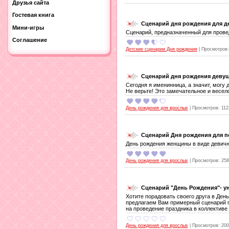
Друзья сайта
Гостевая книга
Сценарий дня рождения для д
Мини-игры
Сценарий, предназначенный для прове
Соглашение
Детские сценарии Дня рождения
|
Просмотров:
Сценарий дня рождения деву
Сегодня я именинница, а значит, могу 
Не верьте! Это замечательное и весел
День рождения для врослых
|
Просмотров:
112
Сценарий Дня рождения для п
День рождения женщины в виде девични
День рождения для врослых
|
Просмотров:
258
Сценарий "День Рождения"- 
Хотите порадовать своего друга в Ден
предлагаем Вам примерный сценарий п
на проведение праздника в коллективе
День рождения для врослых
|
Просмотров:
200