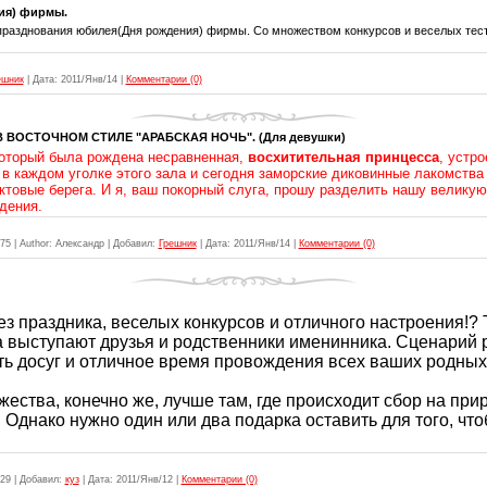
ия) фирмы.
разднования юбилея(Дня рождения) фирмы. Со множеством конкурсов и веселых тест
ешник
|
Дата:
2011/Янв/14
|
Комментарии (0)
 ВОСТОЧНОМ СТИЛЕ "АРАБСКАЯ НОЧЬ". (Для девушки)
который была рождена несравненная,
восхитительная принцесса
, устр
в каждом уголке этого зала и сегодня заморские диковинные лакомства 
ктовые берега. И я, ваш покорный слуга, прошу разделить нашу великую 
дения.
75
|
Author:
Александр
|
Добавил:
Грешник
|
Дата:
2011/Янв/14
|
Комментарии (0)
з праздника, веселых конкурсов и отличного настроения!? 
 выступают друзья и родственники именинника. Сценарий р
ь досуг и отличное время провождения всех ваших родных и
ества, конечно же, лучше там, где происходит сбор на при
. Однако нужно один или два подарка оставить для того, чт
29
|
Добавил:
куз
|
Дата:
2011/Янв/12
|
Комментарии (0)