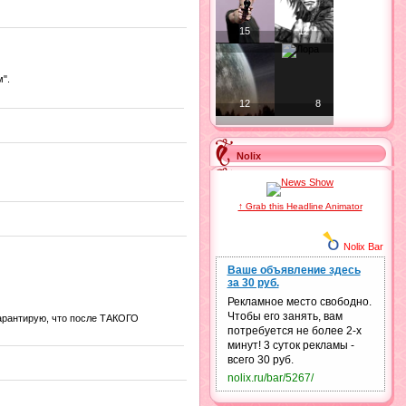
15
12
".
12
8
Nolix
↑ Grab this Headline Animator
Nolix Bar
Ваше объявление здесь
за 30 руб.
Рекламное место свободно.
Чтобы его занять, вам
Гарантирую, что после ТАКОГО
потребуется не более 2-х
минут! 3 суток рекламы -
всего 30 руб.
nolix.ru/bar/5267/