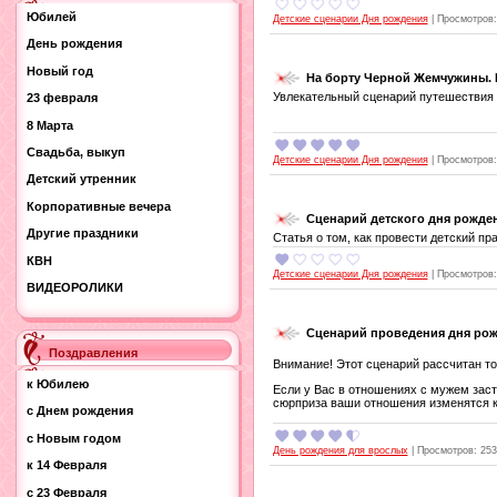
Юбилей
Детские сценарии Дня рождения
|
Просмотров:
День рождения
Новый год
На борту Черной Жемчужины. 
Увлекательный сценарий путешествия 
23 февраля
8 Марта
Свадьба, выкуп
Детские сценарии Дня рождения
|
Просмотров:
Детский утренник
Корпоративные вечера
Сценарий детского дня рожден
Другие праздники
Статья о том, как провести детский пра
КВН
Детские сценарии Дня рождения
|
Просмотров:
ВИДЕОРОЛИКИ
Сценарий проведения дня рож
Поздравления
Внимание! Этот сценарий рассчитан то
к Юбилею
Если у Вас в отношениях с мужем засто
сюрприза ваши отношения изменятся к
с Днем рождения
с Новым годом
День рождения для врослых
|
Просмотров:
253
к 14 Февраля
с 23 Февраля