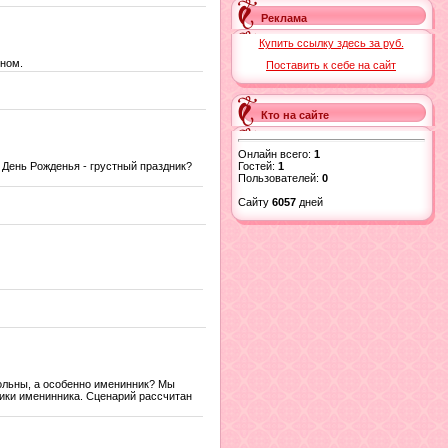
Реклама
Купить ссылку здесь за
руб.
ном.
Поставить к себе на сайт
Кто на сайте
Онлайн всего:
1
Гостей:
1
о День Рожденья - грустный праздник?
Пользователей:
0
Сайту
6057
дней
вольны, а особенно именинник? Мы
ики именинника. Сценарий рассчитан