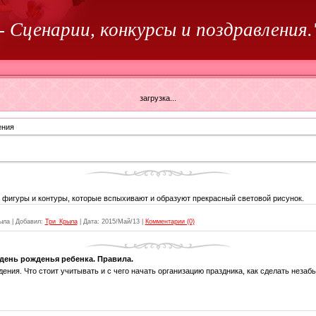
-
Сценарии, конкурсы и поздравления.
загрузка...
ения
 фигуры и контуры, которые вспыхивают и образуют прекрасный световой рисунок.
ыла
|
Добавил:
Три_Крыла
|
Дата:
2015/Май/13
|
Комментарии (0)
день рожденья ребенка. Правила.
дения. Что стоит учитывать и с чего начать организацию праздника, как сделать неза