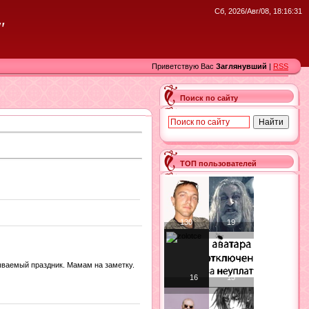
Сб, 2026/Авг/08, 18:16:31
"
Приветствую Вас
Заглянувший
|
RSS
Поиск по сайту
ТОП пользователей
130
19
бываемый праздник. Мамам на заметку.
16
15