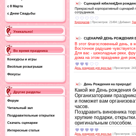
Сценарий юбилея(Дня рожден
с 8 Марта
Прекрасный корпоративный сценарий п
сотрудников.
с Днем Свадьбы
Корпоратив
|
Просмотров:
21494
|
Добавил:
Гр
Уникально!
СЦЕНАРИЙ ДЕНЬ РОЖДЕНИЯ В
В этот благословенный день, в 
Восточное радушие чувствуется 
Во время праздника
Для вас - шоколадные реки, фру
дома на этом празднике дня рож
Конкурсы и игры
Весёлые розыгрыши
День рождения для врослых
|
Просмотров:
243
Фокусы
День Рождения на природе!
Какой же День рождения бе
Другие разделы
Организаторами праздника
и поможет вам организоват
Форум
часов.
Читальный зал
Поздравить виновника торж
Поздравительные открытки
хрупкие подарки, открытки
оригинальным способом.
Скачать сценарии
Интересные статьи
День рождения для врослых
|
Просмотров:
121