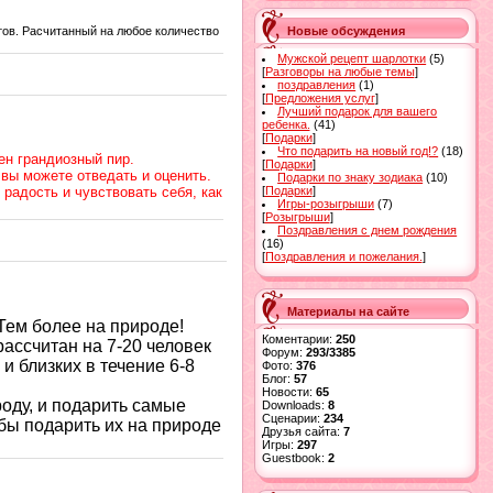
Новые обсуждения
ов. Расчитанный на любое количество
Мужской рецепт шарлотки
(5)
[
Разговоры на любые темы
]
поздравления
(1)
[
Предложения услуг
]
Лучший подарок для вашего
ребенка.
(41)
[
Подарки
]
Что подарить на новый год!?
(18)
оен грандиозный пир.
[
Подарки
]
вы можете отведать и оценить.
Подарки по знаку зодиака
(10)
[
Подарки
]
радость и чувствовать себя, как
Игры-розыгрыши
(7)
[
Розыгрыши
]
Поздравления с днем рождения
(16)
[
Поздравления и пожелания.
]
Материалы на сайте
Тем более на природе!
Коментарии:
250
ассчитан на 7-20 человек
Форум:
293/3385
 близких в течение 6-8
Фото:
376
Блог:
57
Новости:
65
роду, и подарить самые
Downloads:
8
Сценарии:
234
обы подарить их на природе
Друзья сайта:
7
Игры:
297
Guestbook:
2