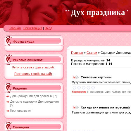
""
Дух праздника
"
Главная
|
Регистрация
|
Вход
Форма входа
Главная
»
Статьи
» Сценарии Дня рожд
Реклама линкслот
В разделе материалов
:
14
Показано материалов
:
1-14
Купить ссылку здесь за
руб.
Поставить к себе на сайт
Световые картины.
Художник плавно вырисовывает линии,
Разделы
Корпоратив
|
Просмотров:
216
|
Author:
Три_Кр
День рождения для врослых
[7]
Детские сценарии Дня рождения
[5]
Как организовать интересный 
Корпоратив
[6]
Правила организации детского дня рож
Сценарии