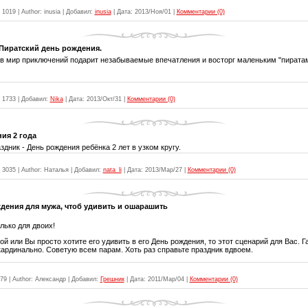
1019
|
Author:
inusia
|
Добавил:
inusia
|
Дата:
2013/Ноя/01
|
Комментарии (0)
Пиратский день рождения.
в мир приключений подарит незабываемые впечатления и восторг маленьким "пиратам
1733
|
Добавил:
Nika
|
Дата:
2013/Окт/31
|
Комментарии (0)
ия 2 года
здник - День рождения ребёнка 2 лет в узком кругу.
3035
|
Author:
Наталья
|
Добавил:
nata_li
|
Дата:
2013/Мар/27
|
Комментарии (0)
дения для мужа, чтоб удивить и ошарашить
лько для двоих!
й или Вы просто хотите его удивить в его День рождения, то этот сценарий для Вас. 
ардинально. Советую всем парам. Хоть раз справьте праздник вдвоем.
79
|
Author:
Александр
|
Добавил:
Грешник
|
Дата:
2011/Мар/04
|
Комментарии (0)