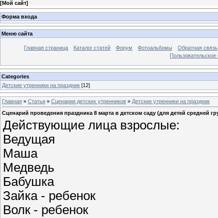
[
Мой сайт
]
Форма входа
Меню сайта
Главная страница
Каталог статей
Форум
Фотоальбомы
Обратная связь
Пользовательское с
Categories
Детские утренники на праздник
[12]
Главная
»
Статьи
»
Сценарии детских утренников
»
Детские утренники на праздник
Сценарий проведения праздника 8 марта в детском саду (для детей средней гр
Действующие лица взрослые:
Ведущая
Маша
Медведь
Бабушка
Зайка - ребенок
Волк - ребенок