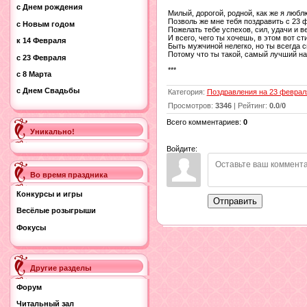
с Днем рождения
Милый, дорогой, родной, как же я любл
Позволь же мне тебя поздравить с 23 
с Новым годом
Пожелать тебе успехов, сил, удачи и в
И всего, чего ты хочешь, в этом вот ст
к 14 Февраля
Быть мужчиной нелегко, но ты всегда с
Потому что ты такой, самый лучший на
с 23 Февраля
***
с 8 Марта
с Днем Свадьбы
Категория
:
Поздравления на 23 феврал
Просмотров
:
3346
|
Рейтинг
:
0.0
/
0
Всего комментариев
:
0
Уникально!
Войдите:
Во время праздника
Конкурсы и игры
Отправить
Весёлые розыгрыши
Фокусы
Другие разделы
Форум
Читальный зал