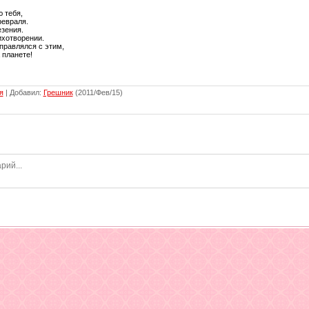
ю тебя,
февраля.
езения.
ихотворении.
правлялся с этим,
 планете!
я
|
Добавил
:
Грешник
(2011/Фев/15)