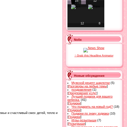
15
12
12
8
Nolix
↑ Grab this Headline Animator
Новые обсуждения
Мужской рецепт шарлотки
(5)
[
Разговоры на любые темы
]
поздравления
(1)
[
Предложения услуг
]
Лучший подарок для вашего
ребенка.
(41)
[
Подарки
]
Что подарить на новый год!?
(18)
[
Подарки
]
мьи и счастливый смех детей, тепло и
Подарки по знаку зодиака
(10)
[
Подарки
]
Игры-розыгрыши
(7)
[
Розыгрыши
]