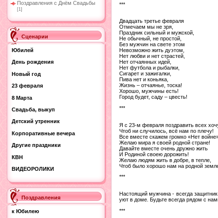
Поздравления с Днём Свадьбы
***
[1]
Двадцать третье февраля
Отмечаем мы не зря,
Праздник сильный и мужской,
Сценарии
Не обычный, не простой,
Без мужчин на свете этом
Юбилей
Невозможно жить дуэтом,
Нет любви и нет страстей,
Нет отчаянных идей,
День рождения
Нет футбола и рыбалки,
Сигарет и зажигалки,
Новый год
Пива нет и коньяка,
Жизнь – отчаянье, тоска!
23 февраля
Хорошо, мужчины есть!
Город будет, саду – цвесть!
8 Марта
***
Свадьба, выкуп
Детский утренник
Я с 23-м февраля поздравить всех хочу
Чтоб ни случилось, всё нам по плечу!
Корпоративные вечера
Все вместе скажем громко «Нет войне»
Желаю мира я своей родной стране!
Другие праздники
Давайте вместе очень дружно жить
И Родиной своею дорожить!
КВН
Желаю людям жить в добре, в тепле,
Чтоб было хорошо нам на родной земле
ВИДЕОРОЛИКИ
***
Настоящий мужчина - всегда защитник
Поздравления
уют в доме. Будьте всегда рядом с на
***
к Юбилею