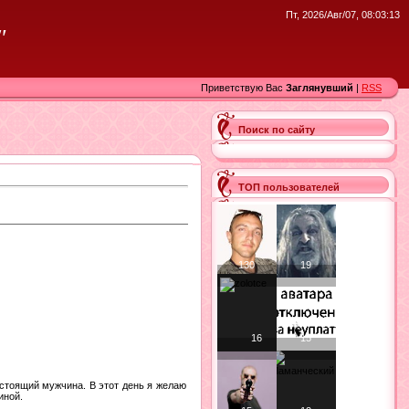
Пт, 2026/Авг/07, 08:03:13
"
Приветствую Вас
Заглянувший
|
RSS
Поиск по сайту
ТОП пользователей
130
19
16
15
астоящий мужчина. В этот день я желаю
иной.