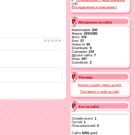
Поздравления с днем рождения
(16)
[
Поздравления и пожелания.
]
Материалы на сайте
Коментарии:
250
Форум:
293/3385
Фото:
376
Блог:
57
Новости:
65
Downloads:
8
Сценарии:
234
Друзья сайта:
7
Игры:
297
Guestbook:
2
Реклама
Купить ссылку здесь за
руб.
Поставить к себе на сайт
Кто на сайте
Онлайн всего:
1
Гостей:
1
Пользователей:
0
Сайту
6055
дней