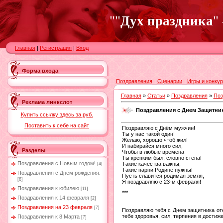
""
Дух праздника
"
Главная
|
Регистрация
|
Вход
Форма входа
Поздравления
Сценарии
Игры и конку
Главная
»
Статьи
»
Поздравления
»
Поз
Реклама линкслот
Поздравления с Днем Защитник
Купить ссылку здесь за
руб.
Поставить к себе на сайт
Поздравляю с Днём мужчин!
Ты у нас такой один!
Желаю, хорошо чтоб жил!
И набирайся много сил,
Разделы
Чтобы в любые времена
Ты крепким был, словно стена!
Поздравления с Новым годом!
Такие качества важны,
[4]
Такие парни Родине нужны!
Поздравления с Днём рождения.
Пусть славится родимая земля,
[8]
Я поздравляю с 23-м февраля!
Поздравления к юбилею
[11]
***
Поздравления к 14 февраля
[2]
Поздравления на 23 февраля
[7]
Поздравляю тебя с Днем защитника оте
тебе здоровья, сил, терпения в дости
Поздравления к 8 Марта
[7]