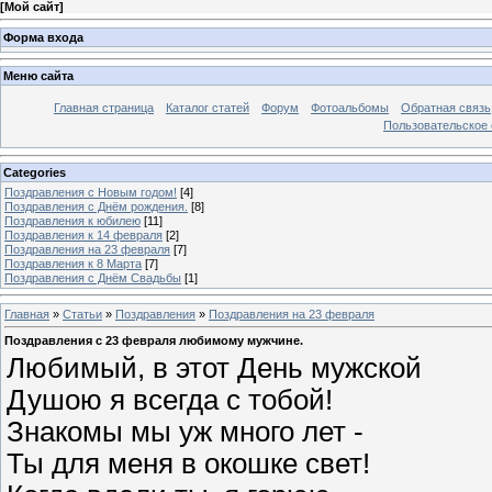
[
Мой сайт
]
Форма входа
Меню сайта
Главная страница
Каталог статей
Форум
Фотоальбомы
Обратная связь
Пользовательское с
Categories
Поздравления с Новым годом!
[4]
Поздравления с Днём рождения.
[8]
Поздравления к юбилею
[11]
Поздравления к 14 февраля
[2]
Поздравления на 23 февраля
[7]
Поздравления к 8 Марта
[7]
Поздравления с Днём Свадьбы
[1]
Главная
»
Статьи
»
Поздравления
»
Поздравления на 23 февраля
Поздравления с 23 февраля любимому мужчине.
Любимый, в этот День мужской
Душою я всегда с тобой!
Знакомы мы уж много лет -
Ты для меня в окошке свет!