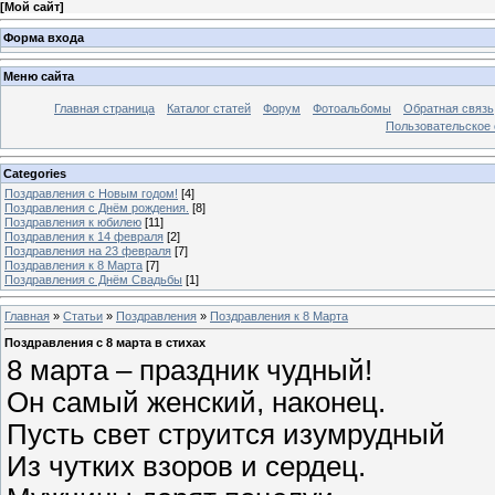
[
Мой сайт
]
Форма входа
Меню сайта
Главная страница
Каталог статей
Форум
Фотоальбомы
Обратная связь
Пользовательское с
Categories
Поздравления с Новым годом!
[4]
Поздравления с Днём рождения.
[8]
Поздравления к юбилею
[11]
Поздравления к 14 февраля
[2]
Поздравления на 23 февраля
[7]
Поздравления к 8 Марта
[7]
Поздравления с Днём Свадьбы
[1]
Главная
»
Статьи
»
Поздравления
»
Поздравления к 8 Марта
Поздравления с 8 марта в стихах
8 марта – праздник чудный!
Он самый женский, наконец.
Пусть свет струится изумрудный
Из чутких взоров и сердец.