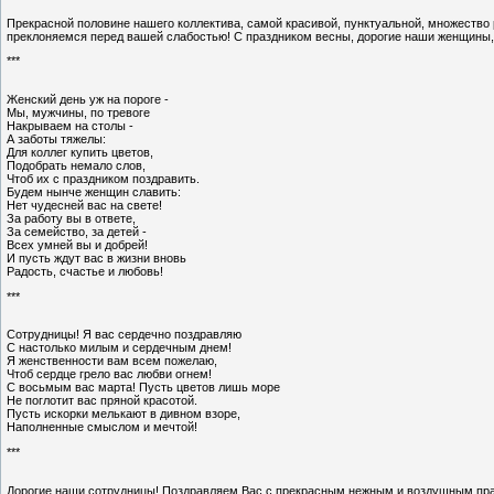
Прекрасной половине нашего коллектива, самой красивой, пунктуальной, множество
преклоняемся перед вашей слабостью! С праздником весны, дорогие наши женщины, 
***
Женский день уж на пороге -
Мы, мужчины, по тревоге
Накрываем на столы -
А заботы тяжелы:
Для коллег купить цветов,
Подобрать немало слов,
Чтоб их с праздником поздравить.
Будем нынче женщин славить:
Нет чудесней вас на свете!
За работу вы в ответе,
За семейство, за детей -
Всех умней вы и добрей!
И пусть ждут вас в жизни вновь
Радость, счастье и любовь!
***
Сотрудницы! Я вас сердечно поздравляю
С настолько милым и сердечным днем!
Я женственности вам всем пожелаю,
Чтоб сердце грело вас любви огнем!
С восьмым вас марта! Пусть цветов лишь море
Не поглотит вас пряной красотой.
Пусть искорки мелькают в дивном взоре,
Наполненные смыслом и мечтой!
***
Дорогие наши сотрудницы! Поздравляем Вас с прекрасным нежным и воздушным праздн