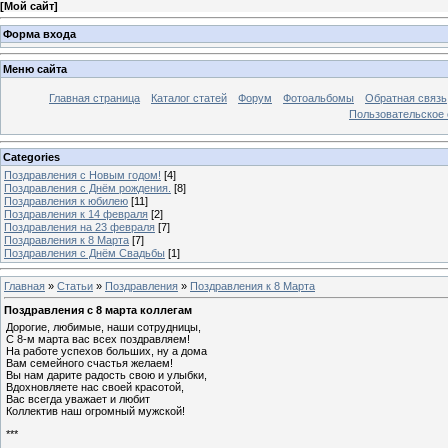
[
Мой сайт
]
Форма входа
Меню сайта
Главная страница
Каталог статей
Форум
Фотоальбомы
Обратная связь
Пользовательское с
Categories
Поздравления с Новым годом!
[4]
Поздравления с Днём рождения.
[8]
Поздравления к юбилею
[11]
Поздравления к 14 февраля
[2]
Поздравления на 23 февраля
[7]
Поздравления к 8 Марта
[7]
Поздравления с Днём Свадьбы
[1]
Главная
»
Статьи
»
Поздравления
»
Поздравления к 8 Марта
Поздравления с 8 марта коллегам
Дорогие, любимые, наши сотрудницы,
С 8-м марта вас всех поздравляем!
На работе успехов больших, ну а дома
Вам семейного счастья желаем!
Вы нам дарите радость свою и улыбки,
Вдохновляете нас своей красотой,
Вас всегда уважает и любит
Коллектив наш огромный мужской!
***