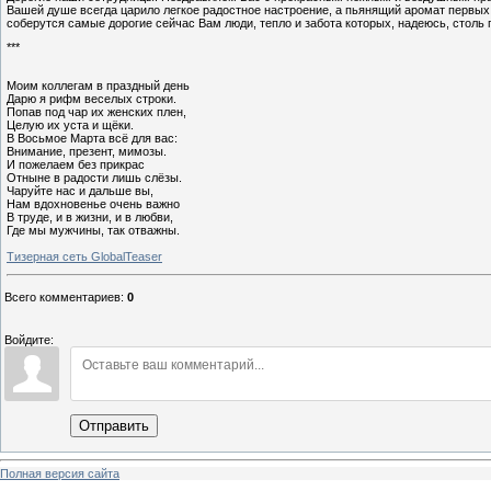
Вашей душе всегда царило легкое радостное настроение, а пьянящий аромат первых
соберутся самые дорогие сейчас Вам люди, тепло и забота которых, надеюсь, столь 
***
Моим коллегам в праздный день
Дарю я рифм веселых строки.
Попав под чар их женских плен,
Целую их уста и щёки.
В Восьмое Марта всё для вас:
Внимание, презент, мимозы.
И пожелаем без прикрас
Отныне в радости лишь слёзы.
Чаруйте нас и дальше вы,
Нам вдохновенье очень важно
В труде, и в жизни, и в любви,
Где мы мужчины, так отважны.
Тизерная сеть GlobalTeaser
Всего комментариев
:
0
Войдите:
Отправить
Полная версия сайта