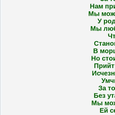
Hам при
Мы мож
У ро
Мы люб
Ч
Стано
В морщ
Hо сто
Прийт
Исчезн
Умч
За то
Без у
Мы мо
Ей с