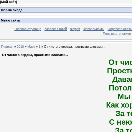
[
Мой сайт
]
Форма входа
Меню сайта
Главная страница
Каталог статей
Форум
Фотоальбомы
Обратная связь
Пользовательское с
Главная
»
2010
»
Март
»
1
» От чистого сердца, простыми словами...
От чистого сердца, простыми словами...
От чи
Прост
Дава
Потол
Мы 
Как хо
За т
С нею
За т