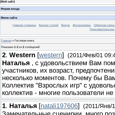
[
Мой сайт
]
Форма входа
Меню сайта
Главная страница
Каталог статей
Форум
Фотоальбомы
Обратная связь
Пользовательское с
Главная
»
Гостевая книга
Показано
1
-
2
из
2
сообщений
2
.
Western
[
western
]
(2011/Фев/01 09:
Наталья
, с удовольствием Вам по
участников, их возраст, предпочтени
несколько моментов. Почему бы Вам
Коллектив "Взрослых игр" с удоволь
коллектив - многие пользователи не 
1
.
Наталья
[
natali197606
]
(2011/Янв/1
Замечательные сценирии, много поз